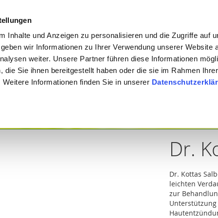
Meine österreichis
stellungen
 Inhalte und Anzeigen zu personalisieren und die Zugriffe auf 
geben wir Informationen zu Ihrer Verwendung unserer Website 
Suche
nalysen weiter. Unsere Partner führen diese Informationen mögl
die Sie ihnen bereitgestellt haben oder die sie im Rahmen Ihre
Weitere Informationen finden Sie in unserer
Datenschutzerklä
ten & Symptome
Themen
Kategorie
Marken & Her
Dr. K
Dr. Kottas Salb
leichten Verd
zur Behandlun
Unterstützung 
Hautentzündu