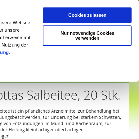
che Online-Apotheke
Anmelden
Ein Konto erstellen
Cookies zulassen
unsere Website
Mein Warenkorb
an unsere
Nur notwendige Cookies
Suche
icherweise mit
verwenden
r Nutzung der
rung
.
steller
ottas Salbeitee, 20 Stk.
eitee ist ein pflanzliches Arzneimittel zur Behandlung bei
auungsbeschwerden, zur Linderung bei starkem Schwitzen,
g von Entzündungen im Mund- und Rachenraum, zur
der Heilung kleinflächiger oberflächiger
ngen.