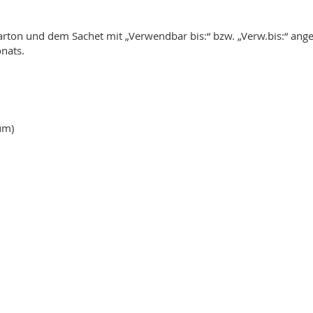
rton und dem Sachet mit „Verwendbar bis:“ bzw. „Verw.bis:“ an
onats.
ium)