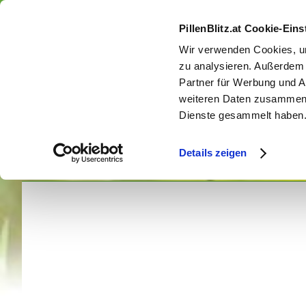
Direkt
zum
PillenBlitz.at Cookie-Ein
Inhalt
Wir verwenden Cookies, um
zu analysieren. Außerdem 
Partner für Werbung und A
weiteren Daten zusammen, 
Dienste gesammelt haben. 
Körper
Körperpflege und -reinigung
Krankhei
Details zeigen
Home
Dr. Kottas Salbeitee, 20 Stk.
Zum
Ende
der
Bildergalerie
springen