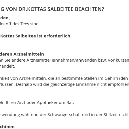
G VON DR.KOTTAS SALBEITEE BEACHTEN?
rden,
stoff des Tees sind.
ottas Salbeitee ist erforderlich
nderen Arzneimitteln
 wenn Sie andere Arzneimittel einnehmen/anwenden bzw. vor ku
handelt.
keit von Arzneimitteln, die an bestimmte Stellen im Gehirn (de
nflussen. Deshalb wird die gleichzeitige Einnahme nicht empfohlen
ln Ihren Arzt oder Apotheker um Rat.
nwendung während der Schwangerschaft und in der Stillzeit nich
schinen