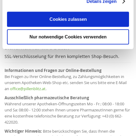
Details zeigen
Trusted Shops Käuferschutz
Cookies zulassen
Unser Online-Shop wurde von Trusted Shops erfolgreich
geprüft.
Nur notwendige Cookies verwenden
Sicherheit für Ihre Daten
SSL-Verschlüsselung für Ihren kompletten Shop-Besuch.
Informationen und Fragen zur Online-Bestellung
Bei Fragen zu Ihrer Online-Bestellung, zu Zahlungsmöglichkeiten in
unserem Apotheken-Web-Shop etc. senden Sie uns bitte eine E-Mail
an
office@pillenblitz.at
.
Ausschließlich pharmazeutische Beratung
Während unserer Apotheken-Öffnungszeiten Mo - Fr.: 08:00 - 18:00
und Sa: 08:00 - 12:00 stehen Ihnen unsere PharmazeutInnen gerne für
eine kostenfreie telefonische Beratung zur Verfügung: +43 (0) 662-
422020.
Wichtiger Hinweis:
Bitte berücksichtigen Sie, dass Ihnen die