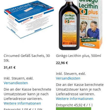
HINZUFÜGEN
HINZUFÜGEN
HINZUFÜGEN
HINZUFÜGEN
Circumed Gefäß Sachets, 30
Ginkgo Lecithin plus, 500ml
Stk.
22,96 €
31,41 €
Inkl. Steuern
,
exkl.
Inkl. Steuern
,
exkl.
Versandkosten
Versandkosten
Die an der Kasse berechnete
Die an der Kasse berechnete
Umsatzsteuer kann je nach
Umsatzsteuer kann je nach
Lieferadresse variieren.
Lieferadresse variieren.
Weitere Informationen
Weitere Informationen
Entspricht
45,92 €
/ 1 l
Entspricht
1,05 €
/ 1 Stk.