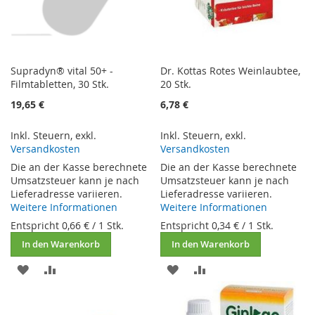
Supradyn® vital 50+ -
Dr. Kottas Rotes Weinlaubtee,
Filmtabletten, 30 Stk.
20 Stk.
19,65 €
6,78 €
Inkl. Steuern
,
exkl.
Inkl. Steuern
,
exkl.
Versandkosten
Versandkosten
Die an der Kasse berechnete
Die an der Kasse berechnete
Umsatzsteuer kann je nach
Umsatzsteuer kann je nach
Lieferadresse variieren.
Lieferadresse variieren.
Weitere Informationen
Weitere Informationen
Entspricht
0,66 €
/ 1 Stk.
Entspricht
0,34 €
/ 1 Stk.
In den Warenkorb
In den Warenkorb
ZUR
ZUR
ZUR
ZUR
WUNSCHLISTE
VERGLEICHSLISTE
WUNSCHLISTE
VERGLEICHSLISTE