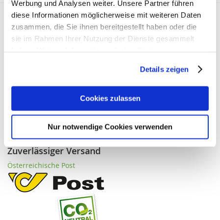
Werbung und Analysen weiter. Unsere Partner führen
diese Informationen möglicherweise mit weiteren Daten
Transparenz & Vertrauen
zusammen, die Sie ihnen bereitgestellt haben oder die
sie im Rahmen Ihrer Nutzung der Dienste gesammelt
Registrierte Versandapotheke
haben. Weitere Informationen finden Sie in unserer
Datenschutzerklärung
.
Details zeigen
Cookies zulassen
Nur notwendige Cookies verwenden
Zuverlässiger Versand
Österreichische Post