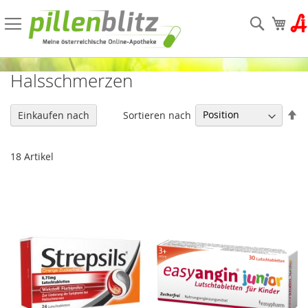
Direkt
zum
Suche
Mein
Inhalt
Halsschmerzen
In
Sortieren nach
Einkaufen nach
ab
Re
18
Artikel