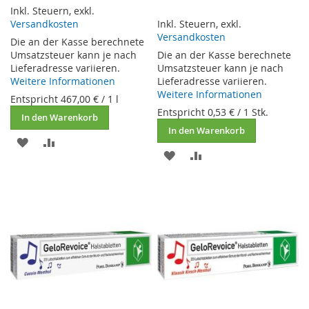
Inkl. Steuern
,
exkl.
Versandkosten
Inkl. Steuern
,
exkl.
Versandkosten
Die an der Kasse berechnete
Umsatzsteuer kann je nach
Die an der Kasse berechnete
Lieferadresse variieren.
Umsatzsteuer kann je nach
Weitere Informationen
Lieferadresse variieren.
Weitere Informationen
Entspricht
467,00 €
/ 1 l
Entspricht
0,53 €
/ 1 Stk.
In den Warenkorb
In den Warenkorb
ZUR
ZUR
ZUR
ZUR
WUNSCHLISTE
VERGLEICHSLISTE
WUNSCHLISTE
VERGLEICHSLISTE
HINZUFÜGEN
HINZUFÜGEN
HINZUFÜGEN
HINZUFÜGEN