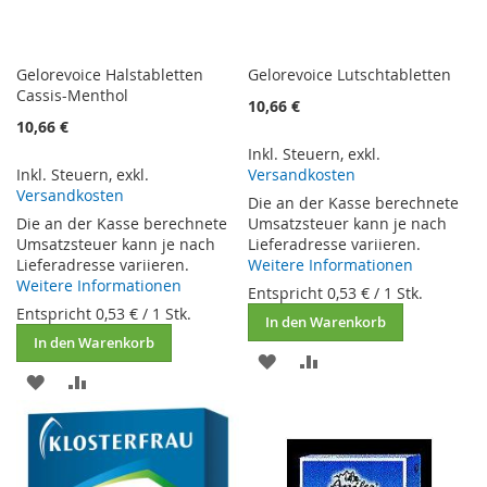
Gelorevoice Halstabletten
Gelorevoice Lutschtabletten
Cassis-Menthol
10,66 €
10,66 €
Inkl. Steuern
,
exkl.
Inkl. Steuern
,
exkl.
Versandkosten
Versandkosten
Die an der Kasse berechnete
Die an der Kasse berechnete
Umsatzsteuer kann je nach
Umsatzsteuer kann je nach
Lieferadresse variieren.
Lieferadresse variieren.
Weitere Informationen
Weitere Informationen
Entspricht
0,53 €
/ 1 Stk.
Entspricht
0,53 €
/ 1 Stk.
In den Warenkorb
In den Warenkorb
ZUR
ZUR
ZUR
ZUR
WUNSCHLISTE
VERGLEICHSLISTE
WUNSCHLISTE
VERGLEICHSLISTE
HINZUFÜGEN
HINZUFÜGEN
HINZUFÜGEN
HINZUFÜGEN