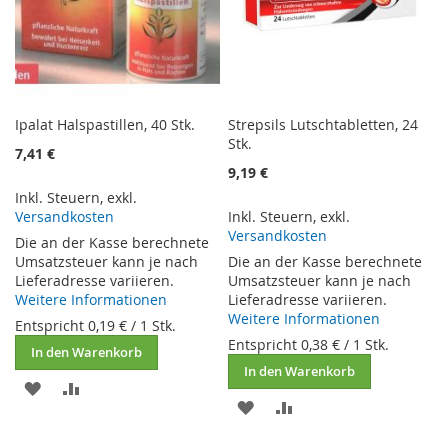
Ipalat Halspastillen, 40 Stk.
Strepsils Lutschtabletten, 24
Stk.
7,41 €
9,19 €
Inkl. Steuern
,
exkl.
Versandkosten
Inkl. Steuern
,
exkl.
Versandkosten
Die an der Kasse berechnete
Umsatzsteuer kann je nach
Die an der Kasse berechnete
Lieferadresse variieren.
Umsatzsteuer kann je nach
Weitere Informationen
Lieferadresse variieren.
Weitere Informationen
Entspricht
0,19 €
/ 1 Stk.
Entspricht
0,38 €
/ 1 Stk.
In den Warenkorb
In den Warenkorb
ZUR
ZUR
ZUR
ZUR
WUNSCHLISTE
VERGLEICHSLISTE
WUNSCHLISTE
VERGLEICHSLISTE