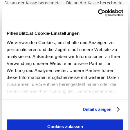
Die an der Kasse berechnete
Die an der Kasse berechnete
Umsatzsteuer kann je nach
Umsatzsteuer kann je nach
Lieferadresse variieren.
Lieferadresse variieren.
Weitere Informationen
Weitere Informationen
Entspricht
0,22 €
/ 1 Stk.
Entspricht
0,22 €
/ 1 Stk.
PillenBlitz.at Cookie-Einstellungen
In den Warenkorb
In den Warenkorb
Wir verwenden Cookies, um Inhalte und Anzeigen zu
ZUR
ZUR
ZUR
ZUR
personalisieren und die Zugriffe auf unsere Website zu
WUNSCHLISTE
VERGLEICHSLISTE
WUNSCHLISTE
VERGLEICHSLISTE
analysieren. Außerdem geben wir Informationen zu Ihrer
Verwendung unserer Website an unsere Partner für
HINZUFÜGEN
HINZUFÜGEN
HINZUFÜGEN
HINZUFÜGEN
Werbung und Analysen weiter. Unsere Partner führen
diese Informationen möglicherweise mit weiteren Daten
zusammen, die Sie ihnen bereitgestellt haben oder die
sie im Rahmen Ihrer Nutzung der Dienste gesammelt
haben. Weitere Informationen finden Sie in unserer
Datenschutzerklärung
.
Details zeigen
Cookies zulassen
Isla Cassis + Vit. C Pastillen, 60
Ipalat Halspastillen, 40 Stk.