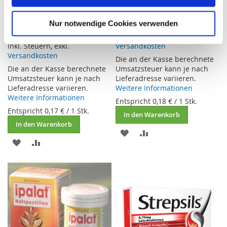
Stk.
7,34 €
10,42 €
Nur notwendige Cookies verwenden
Inkl. Steuern
,
exkl.
Inkl. Steuern
,
exkl.
Versandkosten
Versandkosten
Die an der Kasse berechnete
Die an der Kasse berechnete
Umsatzsteuer kann je nach
Umsatzsteuer kann je nach
Lieferadresse variieren.
Lieferadresse variieren.
Weitere Informationen
Weitere Informationen
Entspricht
0,18 €
/ 1 Stk.
Entspricht
0,17 €
/ 1 Stk.
In den Warenkorb
In den Warenkorb
ZUR
ZUR
ZUR
ZUR
WUNSCHLISTE
VERGLEICHSLISTE
WUNSCHLISTE
VERGLEICHSLISTE
HINZUFÜGEN
HINZUFÜGEN
HINZUFÜGEN
HINZUFÜGEN