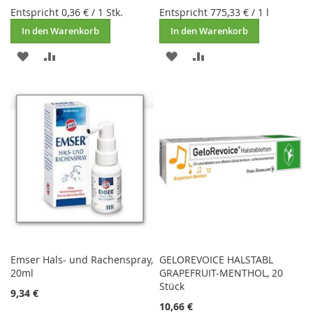
Entspricht
0,36 €
/ 1 Stk.
Entspricht
775,33 €
/ 1 l
In den Warenkorb
In den Warenkorb
ZUR
ZUR
ZUR
ZUR
WUNSCHLISTE
VERGLEICHSLISTE
WUNSCHLISTE
VERGLEICHSLISTE
HINZUFÜGEN
HINZUFÜGEN
HINZUFÜGEN
HINZUFÜGEN
Emser Hals- und Rachenspray,
GELOREVOICE HALSTABL
20ml
GRAPEFRUIT-MENTHOL, 20
Stück
9,34 €
10,66 €