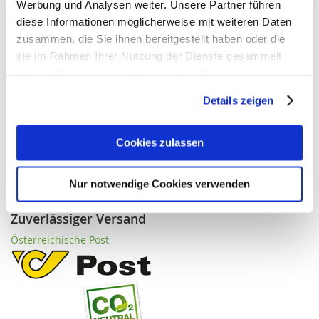
Werbung und Analysen weiter. Unsere Partner führen
diese Informationen möglicherweise mit weiteren Daten
Transparenz & Vertrauen
zusammen, die Sie ihnen bereitgestellt haben oder die
sie im Rahmen Ihrer Nutzung der Dienste gesammelt
Registrierte Versandapotheke
haben. Weitere Informationen finden Sie in unserer
Datenschutzerklärung
.
Details zeigen
Cookies zulassen
Nur notwendige Cookies verwenden
Zuverlässiger Versand
Österreichische Post