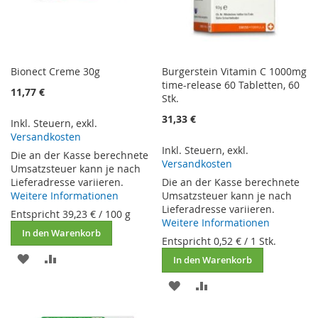
Bionect Creme 30g
Burgerstein Vitamin C 1000mg
time-release 60 Tabletten, 60
11,77 €
Stk.
31,33 €
Inkl. Steuern
,
exkl.
Versandkosten
Inkl. Steuern
,
exkl.
Die an der Kasse berechnete
Versandkosten
Umsatzsteuer kann je nach
Lieferadresse variieren.
Die an der Kasse berechnete
Weitere Informationen
Umsatzsteuer kann je nach
Lieferadresse variieren.
Entspricht
39,23 €
/ 100 g
Weitere Informationen
In den Warenkorb
Entspricht
0,52 €
/ 1 Stk.
ZUR
ZUR
In den Warenkorb
WUNSCHLISTE
VERGLEICHSLISTE
ZUR
ZUR
HINZUFÜGEN
HINZUFÜGEN
WUNSCHLISTE
VERGLEICHSLISTE