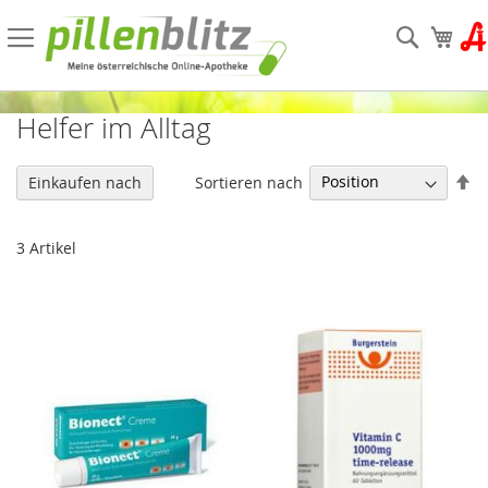
Direkt
zum
Suche
Mein
Inhalt
Helfer im Alltag
In
Sortieren nach
Einkaufen nach
ab
Re
3
Artikel