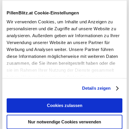
Zusatzeigenschaften
PillenBlitz.at Cookie-Einstellungen
Geschmack
Himbeer
Wir verwenden Cookies, um Inhalte und Anzeigen zu
personalisieren und die Zugriffe auf unsere Website zu
Menge
10 Stück
analysieren. Außerdem geben wir Informationen zu Ihrer
Verwendung unserer Website an unsere Partner für
Werbung und Analysen weiter. Unsere Partner führen
Themen
diese Informationen möglicherweise mit weiteren Daten
zusammen, die Sie ihnen bereitgestellt haben oder die
Vitamine
sie im Rahmen Ihrer Nutzung der Dienste gesammelt
haben. Weitere Informationen finden Sie in unserer
Datenschutzerklärung
.
Kategorien
Details zeigen
Nahrungsergänzung
Nährstoffe
Vitamine
Cookies zulassen
Multivitamine
Nur notwendige Cookies verwenden