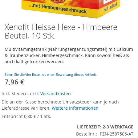
Xenofit Heisse Hexe - Himbeere
Zum
Anfang
Beutel, 10 Stk.
der
Bildergalerie
Multivitamingetränk (Nahrungsergänzungsmittel) mit Calcium
springen
& Traubenzucker, Himbeergeschmack. Kann sowohl heiß als
auch kalt getrunken werden.
Seien Sie die/der Erste mit einer Bewertung dieses Artikels
7,96 €
Inkl. Steuern
,
exkl.
Versandkosten
Die an der Kasse berechnete Umsatzsteuer kann je nach
Lieferadresse variieren.
Weitere Informationen
Entspricht
0,80 €
/ 1 Stk.
LIEFERZEIT: 2-3 WERKTAGE
Bestellnr.:
PZN-2587506-AT