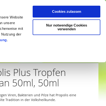
che Online-Apotheke
Anmelden
Ein Konto erstellen
Cookies zulassen
unsere Website
Mein Warenkorb
an unsere
Nur notwendige Cookies
Suche
icherweise mit
verwenden
r Nutzung der
rung
.
steller
lis Plus Tropfen
an 50ml, 50ml
egen Viren, Bakterien und Pilze hat Propolis eine
lte Tradition in der Volksheilkunde.