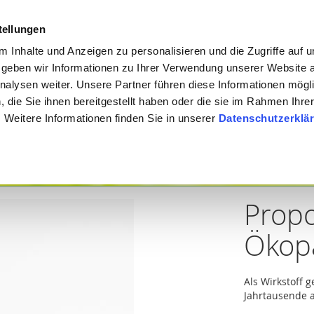
Meine österreichis
stellungen
 Inhalte und Anzeigen zu personalisieren und die Zugriffe auf 
geben wir Informationen zu Ihrer Verwendung unserer Website 
Suche
nalysen weiter. Unsere Partner führen diese Informationen mögl
die Sie ihnen bereitgestellt haben oder die sie im Rahmen Ihre
Weitere Informationen finden Sie in unserer
Datenschutzerklä
ten & Symptome
Themen
Kategorie
Marken & Her
Propo
Ökop
Als Wirkstoff g
Jahrtausende a