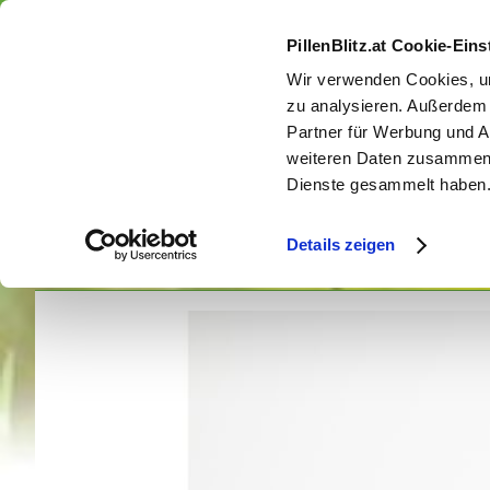
Direkt
zum
PillenBlitz.at Cookie-Ein
Inhalt
Wir verwenden Cookies, um
zu analysieren. Außerdem 
Partner für Werbung und A
weiteren Daten zusammen, 
Dienste gesammelt haben. 
Körper
Körperpflege und -reinigung
Krankhei
Details zeigen
Home
Propolis Plus Tropfen Ökopan 50ml, 50ml
Zum
Ende
der
Bildergalerie
springen