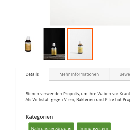
Zum
Anfang
Details
Mehr Informationen
Bewe
der
Bildergalerie
springen
Bienen verwenden Propolis, um ihre Waben vor Krank
Als Wirkstoff gegen Viren, Bakterien und Pilze hat Pro
Kategorien
Nahrungsergänzung
Immunsystem